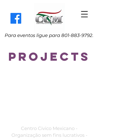
Para eventos ligue para
801-883-9792
.
Projects
Centro
Cívico
Mexicano
Salt Lake City, Utah
Centro Civico Mexicano -
Organização sem fins lucrativos -