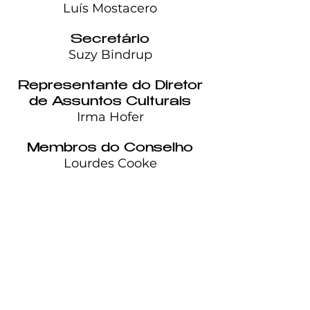
Luís Mostacero
Secretário
Suzy Bindrup
Representante do Diretor
de Assuntos Culturais
Irma Hofer
Membros do Conselho
Lourdes Cooke
Daniel Gram
Emílio Lopez
Centro
Cívico
Mexicano
Salt Lake City, Utah
Centro Civico Mexicano -
Organização sem fins lucrativos -