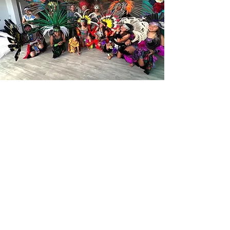
Por cheque
(Diretamente com Brandy Farmer)
Envie um e-mail para
brandyfarm@gmail.com
,
especificando a qual patrocínio você
está contribuindo e o nome da sua
organização. Faça o cheque nominal a
Centro Civico Mexicano e envie-o para