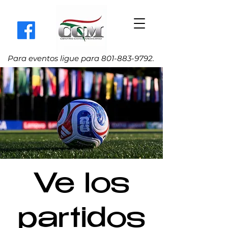
Para eventos ligue para
801-883-9792
.
Ve los
partidos