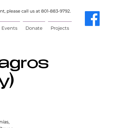
t, please call us at 801-883-9792.
Events
Donate
Projects
agros
y)
nías,