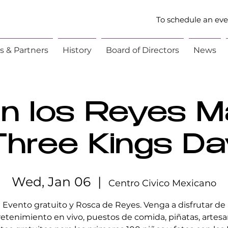
To schedule an even
s & Partners
History
Board of Directors
News
an los Reyes M
Three Kings Da
Wed, Jan 06
  |  
Centro Civico Mexicano
Evento gratuito y Rosca de Reyes. Venga a disfrutar de
etenimiento en vivo, puestos de comida, piñatas, artesa