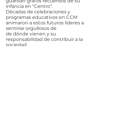
guardan gratos recuerdos de su
infancia en "Centro".
Décadas de celebraciones y
programas educativos en CCM
animaron a estos futuros líderes a
sentirse orgullosos de
de dónde vienen y su
responsabilidad de contribuir a la
sociedad.
Regresan con sus propias ideas
innovadoras para aportar a los
miembros de CCM. Muchos de
estos jóvenes han llegado a ser
funcionarios electos, maestros,
directores, catedráticos, líderes en
los gobiernos municipales,
estatales y nacionales, artistas
reconocidos, abogados y líderes
empresariales.
Centro
Cívico
Mexicano
Salt Lake City, Utah