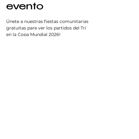
evento
Únete a nuestras fiestas comunitarias 
gratuitas pare ver los partidos del Tri 
en la Copa Mundial 2026!
June 11, 1:00 p.m.: Mexico v. South Africa
June 18, 7:00 p.m.: Mexico vs. South 
Africa
June 24, 7:00 p.m.: Czechia vs. Mexico
Compartir este
evento